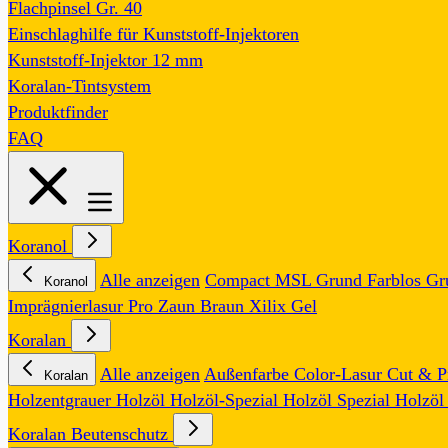
Flachpinsel Gr. 40
Einschlaghilfe für Kunststoff-Injektoren
Kunststoff-Injektor 12 mm
Koralan-Tintsystem
Produktfinder
FAQ
Koranol
Alle anzeigen
Compact MSL
Grund Farblos
Gr
Koranol
Imprägnierlasur Pro
Zaun Braun
Xilix Gel
Koralan
Alle anzeigen
Außenfarbe
Color-Lasur
Cut & P
Koralan
Holzentgrauer
Holzöl
Holzöl-Spezial
Holzöl Spezial
Holzöl
Koralan Beutenschutz