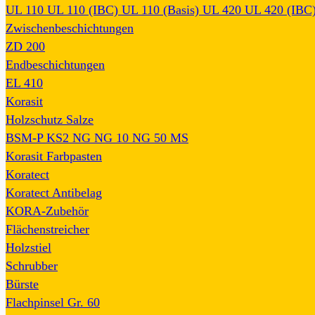
UL 110
UL 110 (IBC)
UL 110 (Basis)
UL 420
UL 420 (IBC
Zwischenbeschichtungen
ZD 200
Endbeschichtungen
EL 410
Korasit
Holzschutz Salze
BSM-P
KS2
NG
NG 10
NG 50
MS
Korasit Farbpasten
Koratect
Koratect Antibelag
KORA-Zubehör
Flächenstreicher
Holzstiel
Schrubber
Bürste
Flachpinsel Gr. 60