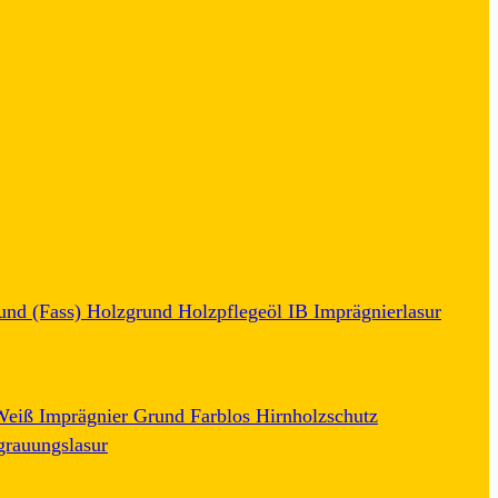
und (Fass)
Holzgrund
Holzpflegeöl
IB
Imprägnierlasur
 Weiß
Imprägnier Grund Farblos
Hirnholzschutz
grauungslasur