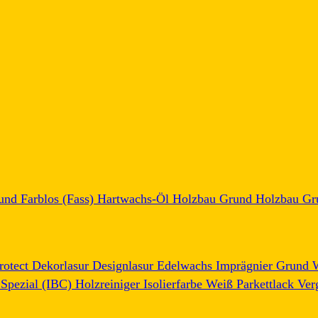
und Farblos (Fass)
Hartwachs-Öl
Holzbau Grund
Holzbau Gr
rotect
Dekorlasur
Designlasur
Edelwachs
Imprägnier Grund
 Spezial (IBC)
Holzreiniger
Isolierfarbe Weiß
Parkettlack
Ver