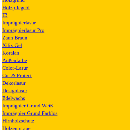
Holzgrund
Holzpflegeöl
IB
Imprägnierlasur
Imprägnierlasur Pro
Zaun Braun
Xilix Gel
Koralan
Außenfarbe
Color-Lasur
Cut & Protect
Dekorlasur
Designlasur
Edelwachs
Imprägnier Grund Weiß
Imprägnier Grund Farblos
Hirnholzschutz
Holzentgrauer