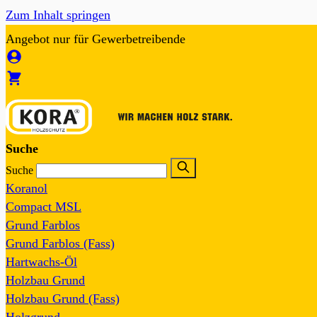
Zum Inhalt springen
Angebot nur für Gewerbetreibende
Suche
Suche
Koranol
Compact MSL
Grund Farblos
Grund Farblos (Fass)
Hartwachs-Öl
Holzbau Grund
Holzbau Grund (Fass)