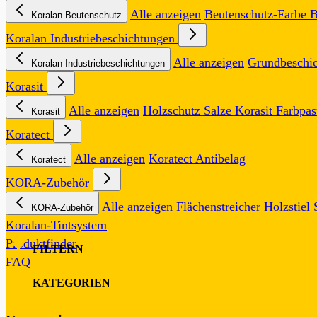
Alle anzeigen
Beutenschutz-Farbe
B
Koralan Beutenschutz
Koralan Industriebeschichtungen
Alle anzeigen
Grundbeschi
Koralan Industriebeschichtungen
Korasit
Alle anzeigen
Holzschutz Salze
Korasit Farbpas
Korasit
Koratect
Alle anzeigen
Koratect Antibelag
Koratect
KORA-Zubehör
Alle anzeigen
Flächenstreicher
Holzstiel
KORA-Zubehör
Koralan-Tintsystem
Produktfinder
FILTERN
FAQ
KATEGORIEN