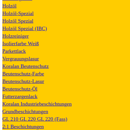
Holzöl
Holzöl-Spezial
Holzöl Spezial
Holzöl Spezial (IBC)
Holzreiniger
Isolierfarbe Weiß
Parkettlack
Vergrauungslasur
Koralan Beutenschutz
Beutenschutz-Farbe
Beutenschutz-Lasur
Beutenschutz-Öl
Futterzargenlack
Koralan Industriebeschichtungen
Grundbeschichtungen
GL 210
GL 220
GL 220 (Fass)
2:1 Beschichtungen