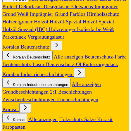
Protect
Dekorlasur
Designlasur
Edelwachs
Imprägnier
Grund Weiß
Imprägnier Grund Farblos
Hirnholzschutz
Holzentgrauer
Holzöl
Holzöl-Spezial
Holzöl Spezial
Holzöl Spezial (IBC)
Holzreiniger
Isolierfarbe Weiß
Parkettlack
Vergrauungslasur
Koralan Beutenschutz
Alle anzeigen
Beutenschutz-Farbe
Koralan Beutenschutz
Beutenschutz-Lasur
Beutenschutz-Öl
Futterzargenlack
Koralan Industriebeschichtungen
Alle anzeigen
Koralan Industriebeschichtungen
Grundbeschichtungen
2:1 Beschichtungen
Zwischenbeschichtungen
Endbeschichtungen
Korasit
Alle anzeigen
Holzschutz Salze
Korasit
Korasit
Farbpasten