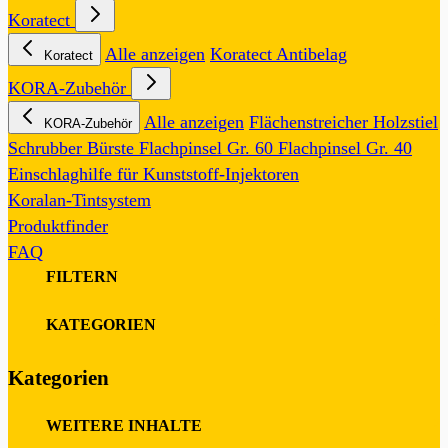
Koratect
Alle anzeigen
Koratect Antibelag
Koratect
KORA-Zubehör
Alle anzeigen
Flächenstreicher
Holzstiel
KORA-Zubehör
Schrubber
Bürste
Flachpinsel Gr. 60
Flachpinsel Gr. 40
Einschlaghilfe für Kunststoff-Injektoren
Koralan-Tintsystem
Produktfinder
FAQ
FILTERN
0
KATEGORIEN
Kategorien
0
WEITERE INHALTE