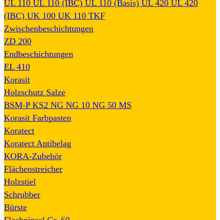
UL 110
UL 110 (IBC)
UL 110 (Basis)
UL 420
UL 420
(IBC)
UK 100
UK 110
TKF
Zwischenbeschichtungen
ZD 200
Endbeschichtungen
EL 410
Korasit
Holzschutz Salze
BSM-P
KS2
NG
NG 10
NG 50
MS
Korasit Farbpasten
Koratect
Koratect Antibelag
KORA-Zubehör
Flächenstreicher
Holzstiel
Schrubber
Bürste