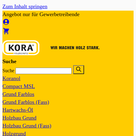
Zum Inhalt springen
Angebot nur für Gewerbetreibende
Suche
Suche
Koranol
Compact MSL
Grund Farblos
Grund Farblos (Fass)
Hartwachs-Öl
Holzbau Grund
Holzbau Grund (Fass)
Holzgrund