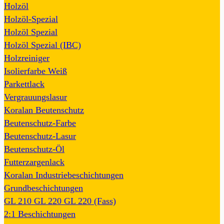
Holzöl
Holzöl-Spezial
Holzöl Spezial
Holzöl Spezial (IBC)
Holzreiniger
Isolierfarbe Weiß
Parkettlack
Vergrauungslasur
Koralan Beutenschutz
Beutenschutz-Farbe
Beutenschutz-Lasur
Beutenschutz-Öl
Futterzargenlack
Koralan Industriebeschichtungen
Grundbeschichtungen
GL 210
GL 220
GL 220 (Fass)
2:1 Beschichtungen