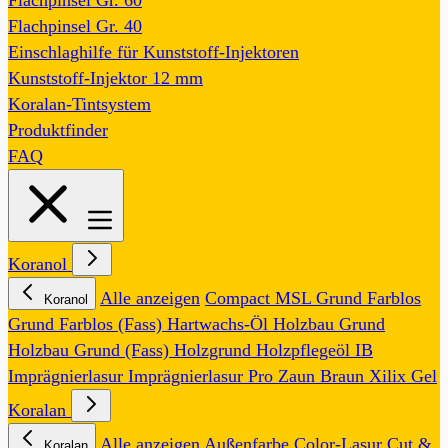
Flachpinsel Gr. 60
Flachpinsel Gr. 40
Einschlaghilfe für Kunststoff-Injektoren
Kunststoff-Injektor 12 mm
Koralan-Tintsystem
Produktfinder
FAQ
Koranol
Alle anzeigen
Compact MSL
Grund Farblos
Koranol
Grund Farblos (Fass)
Hartwachs-Öl
Holzbau Grund
Holzbau Grund (Fass)
Holzgrund
Holzpflegeöl
IB
Imprägnierlasur
Imprägnierlasur Pro
Zaun Braun
Xilix Gel
Koralan
Alle anzeigen
Außenfarbe
Color-Lasur
Cut &
Koralan