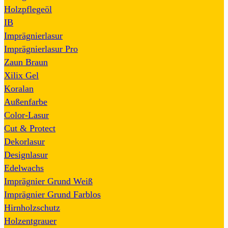
Holzpflegeöl
IB
Imprägnierlasur
Imprägnierlasur Pro
Zaun Braun
Xilix Gel
Koralan
Außenfarbe
Color-Lasur
Cut & Protect
Dekorlasur
Designlasur
Edelwachs
Imprägnier Grund Weiß
Imprägnier Grund Farblos
Hirnholzschutz
Holzentgrauer