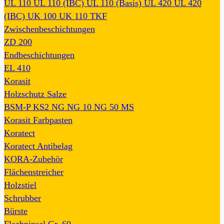
UL 110
UL 110 (IBC)
UL 110 (Basis)
UL 420
UL 420
(IBC)
UK 100
UK 110
TKF
Zwischenbeschichtungen
ZD 200
Endbeschichtungen
EL 410
Korasit
Holzschutz Salze
BSM-P
KS2
NG
NG 10
NG 50
MS
Korasit Farbpasten
Koratect
Koratect Antibelag
KORA-Zubehör
Flächenstreicher
Holzstiel
Schrubber
Bürste