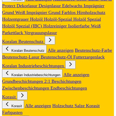
Protect
Dekorlasur
Designlasur
Edelwachs
Imprägnier
Grund Weiß
Imprägnier Grund Farblos
Hirnholzschutz
Holzentgrauer
Holzöl
Holzöl-Spezial
Holzöl Spezial
Holzöl Spezial (IBC)
Holzreiniger
Isolierfarbe Weiß
Parkettlack
Vergrauungslasur
Koralan Beutenschutz
Alle anzeigen
Beutenschutz-Farbe
Koralan Beutenschutz
Beutenschutz-Lasur
Beutenschutz-Öl
Futterzargenlack
Koralan Industriebeschichtungen
Alle anzeigen
Koralan Industriebeschichtungen
Grundbeschichtungen
2:1 Beschichtungen
Zwischenbeschichtungen
Endbeschichtungen
Korasit
Alle anzeigen
Holzschutz Salze
Korasit
Korasit
Farbpasten