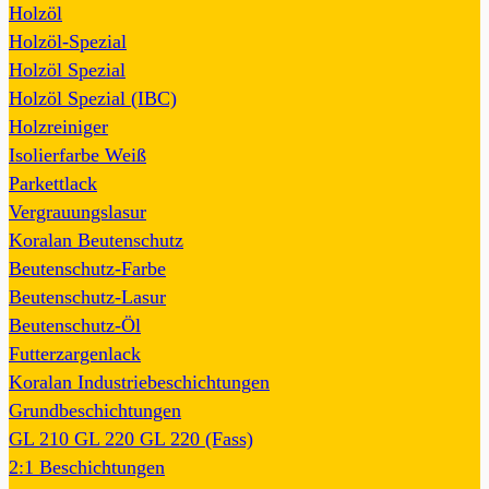
Holzöl
Holzöl-Spezial
Holzöl Spezial
Holzöl Spezial (IBC)
Holzreiniger
Isolierfarbe Weiß
Parkettlack
Vergrauungslasur
Koralan Beutenschutz
Beutenschutz-Farbe
Beutenschutz-Lasur
Beutenschutz-Öl
Futterzargenlack
Koralan Industriebeschichtungen
Grundbeschichtungen
GL 210
GL 220
GL 220 (Fass)
2:1 Beschichtungen