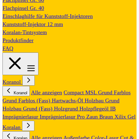
Flachpinsel Gr. 60
Flachpinsel Gr. 40
Einschlaghilfe für Kunststoff-Injektoren
Kunststoff-Injektor 12 mm
Koralan-Tintsystem
Produktfinder
FAQ
Koranol
Alle anzeigen
Compact MSL
Grund Farblos
Koranol
Grund Farblos (Fass)
Hartwachs-Öl
Holzbau Grund
Holzbau Grund (Fass)
Holzgrund
Holzpflegeöl
IB
Imprägnierlasur
Imprägnierlasur Pro
Zaun Braun
Xilix Gel
Koralan
Alle anzeigen
Außenfarbe
Color-Lasur
Cut &
Koralan