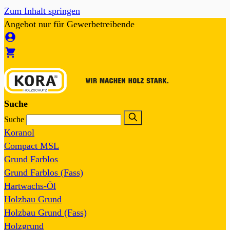
Zum Inhalt springen
Angebot nur für Gewerbetreibende
Suche
Suche
Koranol
Compact MSL
Grund Farblos
Grund Farblos (Fass)
Hartwachs-Öl
Holzbau Grund
Holzbau Grund (Fass)
Holzgrund