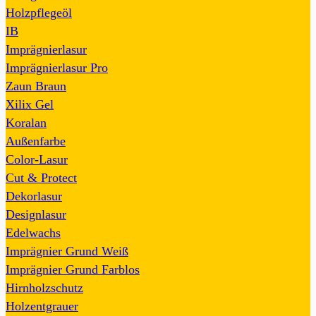
Holzpflegeöl
IB
Imprägnierlasur
Imprägnierlasur Pro
Zaun Braun
Xilix Gel
Koralan
Außenfarbe
Color-Lasur
Cut & Protect
Dekorlasur
Designlasur
Edelwachs
Imprägnier Grund Weiß
Imprägnier Grund Farblos
Hirnholzschutz
Holzentgrauer