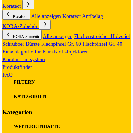
Koratect
Alle anzeigen
Koratect Antibelag
Koratect
KORA-Zubehör
Alle anzeigen
Flächenstreicher
Holzstiel
KORA-Zubehör
Schrubber
Bürste
Flachpinsel Gr. 60
Flachpinsel Gr. 40
Einschlaghilfe für Kunststoff-Injektoren
Koralan-Tintsystem
Produktfinder
FAQ
FILTERN
0
KATEGORIEN
Kategorien
0
WEITERE INHALTE