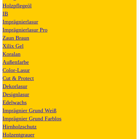
Holzpflegeöl
IB
Imprägnierlasur
Imprägnierlasur Pro
Zaun Braun
Xilix Gel
Koralan
Außenfarbe
Color-Lasur
Cut & Protect
Dekorlasur
Designlasur
Edelwachs
Imprägnier Grund Weiß
Imprägnier Grund Farblos
Hirnholzschutz
Holzentgrauer