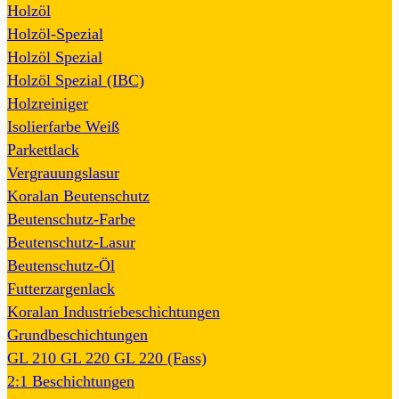
Holzöl
Holzöl-Spezial
Holzöl Spezial
Holzöl Spezial (IBC)
Holzreiniger
Isolierfarbe Weiß
Parkettlack
Vergrauungslasur
Koralan Beutenschutz
Beutenschutz-Farbe
Beutenschutz-Lasur
Beutenschutz-Öl
Futterzargenlack
Koralan Industriebeschichtungen
Grundbeschichtungen
GL 210
GL 220
GL 220 (Fass)
2:1 Beschichtungen