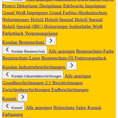
Protect
Dekorlasur
Designlasur
Edelwachs
Imprägnier
Grund Weiß
Imprägnier Grund Farblos
Hirnholzschutz
Holzentgrauer
Holzöl
Holzöl-Spezial
Holzöl Spezial
Holzöl Spezial (IBC)
Holzreiniger
Isolierfarbe Weiß
Parkettlack
Vergrauungslasur
Koralan Beutenschutz
Alle anzeigen
Beutenschutz-Farbe
Koralan Beutenschutz
Beutenschutz-Lasur
Beutenschutz-Öl
Futterzargenlack
Koralan Industriebeschichtungen
Alle anzeigen
Koralan Industriebeschichtungen
Grundbeschichtungen
2:1 Beschichtungen
Zwischenbeschichtungen
Endbeschichtungen
Korasit
Alle anzeigen
Holzschutz Salze
Korasit
Korasit
Farbpasten