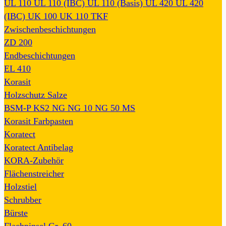
UL 110
UL 110 (IBC)
UL 110 (Basis)
UL 420
UL 420
(IBC)
UK 100
UK 110
TKF
Zwischenbeschichtungen
ZD 200
Endbeschichtungen
EL 410
Korasit
Holzschutz Salze
BSM-P
KS2
NG
NG 10
NG 50
MS
Korasit Farbpasten
Koratect
Koratect Antibelag
KORA-Zubehör
Flächenstreicher
Holzstiel
Schrubber
Bürste