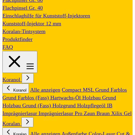
Flachpinsel Gr. 60
Flachpinsel Gr. 40
Einschlaghilfe für Kunststoff-Injektoren
Kunststoff-Injektor 12 mm
Koralan-Tintsystem
Produktfinder
FAQ
Koranol
Alle anzeigen
Compact MSL
Grund Farblos
Koranol
Grund Farblos (Fass)
Hartwachs-Öl
Holzbau Grund
Holzbau Grund (Fass)
Holzgrund
Holzpflegeöl
IB
Imprägnierlasur
Imprägnierlasur Pro
Zaun Braun
Xilix Gel
Koralan
Alle anzeigen
Außenfarbe
Color-Lasur
Cut &
Koralan