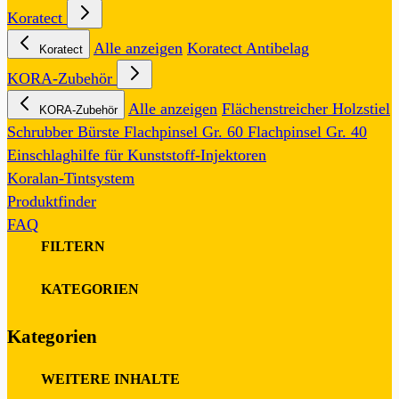
Koratect
Alle anzeigen
Koratect Antibelag
Koratect
KORA-Zubehör
Alle anzeigen
Flächenstreicher
Holzstiel
KORA-Zubehör
Schrubber
Bürste
Flachpinsel Gr. 60
Flachpinsel Gr. 40
Einschlaghilfe für Kunststoff-Injektoren
Koralan-Tintsystem
Produktfinder
FAQ
FILTERN
0
KATEGORIEN
Kategorien
0
WEITERE INHALTE