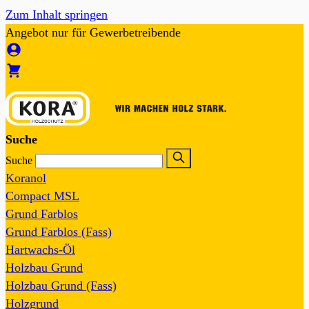
Zum Inhalt springen
Angebot nur für Gewerbetreibende
Suche
Suche
Koranol
Compact MSL
Grund Farblos
Grund Farblos (Fass)
Hartwachs-Öl
Holzbau Grund
Holzbau Grund (Fass)
Holzgrund