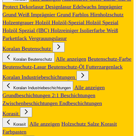
Protect
Dekorlasur
Designlasur
Edelwachs
Imprägnier
Grund Weiß
Imprägnier Grund Farblos
Hirnholzschutz
Holzentgrauer
Holzöl
Holzöl-Spezial
Holzöl Spezial
Holzöl Spezial (IBC)
Holzreiniger
Isolierfarbe Weiß
Parkettlack
Vergrauungslasur
Koralan Beutenschutz
Alle anzeigen
Beutenschutz-Farbe
Koralan Beutenschutz
Beutenschutz-Lasur
Beutenschutz-Öl
Futterzargenlack
Koralan Industriebeschichtungen
Alle anzeigen
Koralan Industriebeschichtungen
Grundbeschichtungen
2:1 Beschichtungen
Zwischenbeschichtungen
Endbeschichtungen
Korasit
Alle anzeigen
Holzschutz Salze
Korasit
Korasit
Farbpasten