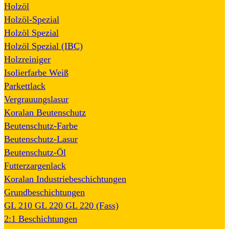
Holzöl
Holzöl-Spezial
Holzöl Spezial
Holzöl Spezial (IBC)
Holzreiniger
Isolierfarbe Weiß
Parkettlack
Vergrauungslasur
Koralan Beutenschutz
Beutenschutz-Farbe
Beutenschutz-Lasur
Beutenschutz-Öl
Futterzargenlack
Koralan Industriebeschichtungen
Grundbeschichtungen
GL 210
GL 220
GL 220 (Fass)
2:1 Beschichtungen