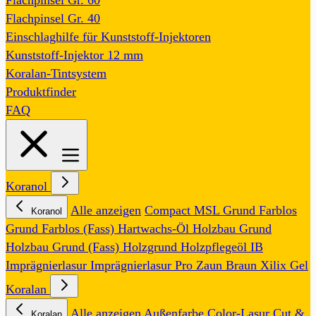
Flachpinsel Gr. 60
Flachpinsel Gr. 40
Einschlaghilfe für Kunststoff-Injektoren
Kunststoff-Injektor 12 mm
Koralan-Tintsystem
Produktfinder
FAQ
Koranol
Alle anzeigen
Compact MSL
Grund Farblos
Koranol
Grund Farblos (Fass)
Hartwachs-Öl
Holzbau Grund
Holzbau Grund (Fass)
Holzgrund
Holzpflegeöl
IB
Imprägnierlasur
Imprägnierlasur Pro
Zaun Braun
Xilix Gel
Koralan
Alle anzeigen
Außenfarbe
Color-Lasur
Cut &
Koralan