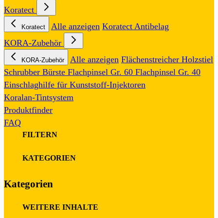
Koratect
Alle anzeigen
Koratect Antibelag
Koratect
KORA-Zubehör
Alle anzeigen
Flächenstreicher
Holzstiel
KORA-Zubehör
Schrubber
Bürste
Flachpinsel Gr. 60
Flachpinsel Gr. 40
Einschlaghilfe für Kunststoff-Injektoren
Koralan-Tintsystem
Produktfinder
FAQ
FILTERN
0
KATEGORIEN
Kategorien
0
WEITERE INHALTE