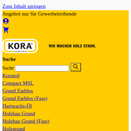
Zum Inhalt springen
Angebot nur für Gewerbetreibende
Suche
Suche
Koranol
Compact MSL
Grund Farblos
Grund Farblos (Fass)
Hartwachs-Öl
Holzbau Grund
Holzbau Grund (Fass)
Holzgrund