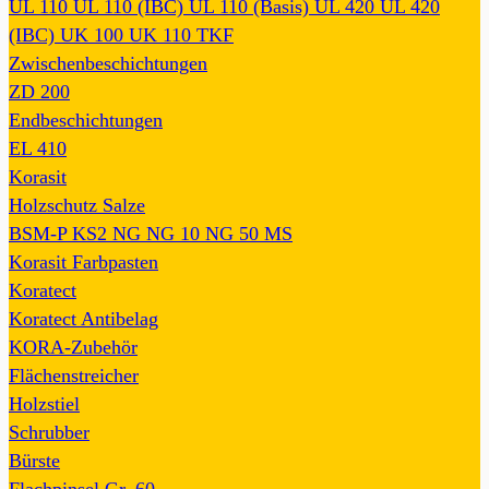
UL 110
UL 110 (IBC)
UL 110 (Basis)
UL 420
UL 420
(IBC)
UK 100
UK 110
TKF
Zwischenbeschichtungen
ZD 200
Endbeschichtungen
EL 410
Korasit
Holzschutz Salze
BSM-P
KS2
NG
NG 10
NG 50
MS
Korasit Farbpasten
Koratect
Koratect Antibelag
KORA-Zubehör
Flächenstreicher
Holzstiel
Schrubber
Bürste