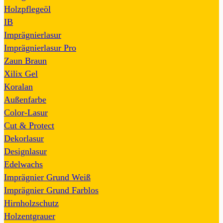
Holzpflegeöl
IB
Imprägnierlasur
Imprägnierlasur Pro
Zaun Braun
Xilix Gel
Koralan
Außenfarbe
Color-Lasur
Cut & Protect
Dekorlasur
Designlasur
Edelwachs
Imprägnier Grund Weiß
Imprägnier Grund Farblos
Hirnholzschutz
Holzentgrauer