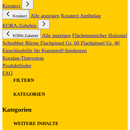
Koratect
Alle anzeigen
Koratect Antibelag
Koratect
KORA-Zubehör
Alle anzeigen
Flächenstreicher
Holzstiel
KORA-Zubehör
Schrubber
Bürste
Flachpinsel Gr. 60
Flachpinsel Gr. 40
Einschlaghilfe für Kunststoff-Injektoren
Koralan-Tintsystem
Produktfinder
FAQ
FILTERN
0
KATEGORIEN
Kategorien
0
WEITERE INHALTE