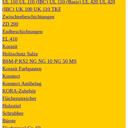
UL 110
UL 110 (IBC)
UL 110 (Basis)
UL 420
UL 420
(IBC)
UK 100
UK 110
TKF
Zwischenbeschichtungen
ZD 200
Endbeschichtungen
EL 410
Korasit
Holzschutz Salze
BSM-P
KS2
NG
NG 10
NG 50
MS
Korasit Farbpasten
Koratect
Koratect Antibelag
KORA-Zubehör
Flächenstreicher
Holzstiel
Schrubber
Bürste