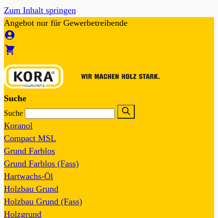
Zum Inhalt springen
Angebot nur für Gewerbetreibende
Suche
Suche
Koranol
Compact MSL
Grund Farblos
Grund Farblos (Fass)
Hartwachs-Öl
Holzbau Grund
Holzbau Grund (Fass)
Holzgrund