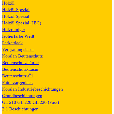
Holzöl
Holzöl-Spezial
Holzöl Spezial
Holzöl Spezial (IBC)
Holzreiniger
Isolierfarbe Weiß
Parkettlack
Vergrauungslasur
Koralan Beutenschutz
Beutenschutz-Farbe
Beutenschutz-Lasur
Beutenschutz-Öl
Futterzargenlack
Koralan Industriebeschichtungen
Grundbeschichtungen
GL 210
GL 220
GL 220 (Fass)
2:1 Beschichtungen