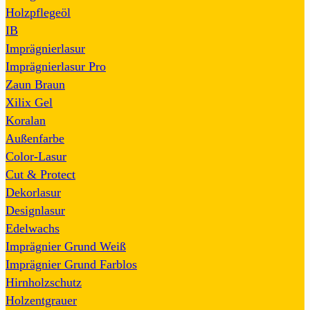
Holzpflegeöl
IB
Imprägnierlasur
Imprägnierlasur Pro
Zaun Braun
Xilix Gel
Koralan
Außenfarbe
Color-Lasur
Cut & Protect
Dekorlasur
Designlasur
Edelwachs
Imprägnier Grund Weiß
Imprägnier Grund Farblos
Hirnholzschutz
Holzentgrauer