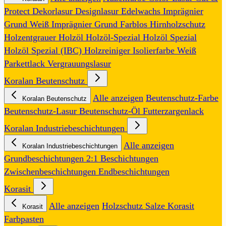
Protect
Dekorlasur
Designlasur
Edelwachs
Imprägnier
Grund Weiß
Imprägnier Grund Farblos
Hirnholzschutz
Holzentgrauer
Holzöl
Holzöl-Spezial
Holzöl Spezial
Holzöl Spezial (IBC)
Holzreiniger
Isolierfarbe Weiß
Parkettlack
Vergrauungslasur
Koralan Beutenschutz
Alle anzeigen
Beutenschutz-Farbe
Koralan Beutenschutz
Beutenschutz-Lasur
Beutenschutz-Öl
Futterzargenlack
Koralan Industriebeschichtungen
Alle anzeigen
Koralan Industriebeschichtungen
Grundbeschichtungen
2:1 Beschichtungen
Zwischenbeschichtungen
Endbeschichtungen
Korasit
Alle anzeigen
Holzschutz Salze
Korasit
Korasit
Farbpasten