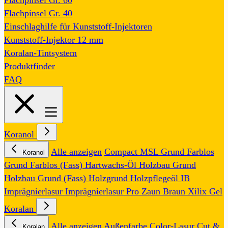
Flachpinsel Gr. 60
Flachpinsel Gr. 40
Einschlaghilfe für Kunststoff-Injektoren
Kunststoff-Injektor 12 mm
Koralan-Tintsystem
Produktfinder
FAQ
Koranol
Alle anzeigen
Compact MSL
Grund Farblos
Koranol
Grund Farblos (Fass)
Hartwachs-Öl
Holzbau Grund
Holzbau Grund (Fass)
Holzgrund
Holzpflegeöl
IB
Imprägnierlasur
Imprägnierlasur Pro
Zaun Braun
Xilix Gel
Koralan
Alle anzeigen
Außenfarbe
Color-Lasur
Cut &
Koralan